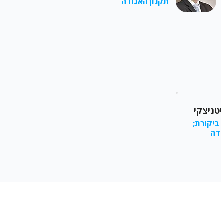
תקנון האגודה
טניצקי
ביקורת;
דה