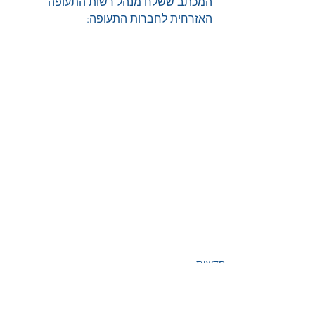
המכתב ששלח מנהל רשות התעופה 
האזרחית לחברות התעופה:
חדשות
פעילות ציבורית