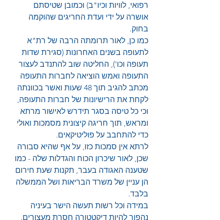
רפואי, לוויות וכיו"ב) וכמובן שטיסתם 
אושרה על ידי ועדת החריגים שהוקמה 
בחוק.
כמו כן, לאור תרומתה הרבה של רת"א 
לתעופה בשנים האחרונות (סגירת שדות 
תעופה וכו'), החליטה שוב להתנדב לעצור 
התעופה ואמש הוציאה לחברות התעופה 
מכתב להגיב תוך 48 שעות ואשר בכוונתה 
לקחת את הרישיונות של חברות התעופה, 
וכי כל טיסה בסגר תידרש לאישור מרתא 
ומראש, תוך חריגה קיצונית מסמכות ואולי 
כדי להתחבב על פוליטיקאים.
לרתא אין סמכות כזו, על אף שהיא סבורה 
שכן, לאור שיכרון הכוח והגדלות שלה - כמו 
שטענה האגודה בעבר, תקנות שעת חירום 
הן עניין של משרד הבריאות ושל הממשלה 
בלבד.
במידה וכל רשות תעשה הישר בעיניה 
נהפוך להיות דיקטטורה חסרת מעצורים.