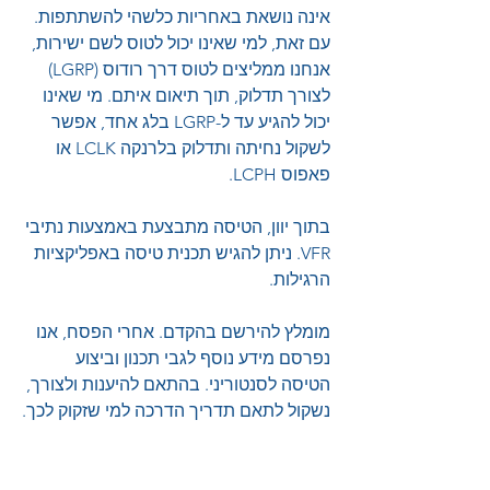
אינה נושאת באחריות כלשהי להשתתפות. 
עם זאת, למי שאינו יכול לטוס לשם ישירות, 
אנחנו ממליצים לטוס דרך רודוס (LGRP) 
לצורך תדלוק, תוך תיאום איתם. מי שאינו 
יכול להגיע עד ל-LGRP בלג אחד, אפשר 
לשקול נחיתה ותדלוק בלרנקה LCLK או 
פאפוס LCPH.
בתוך יוון, הטיסה מתבצעת באמצעות נתיבי 
VFR. ניתן להגיש תכנית טיסה באפליקציות 
הרגילות.
מומלץ להירשם בהקדם. אחרי הפסח, אנו 
נפרסם מידע נוסף לגבי תכנון וביצוע 
הטיסה לסנטוריני. בהתאם להיענות ולצורך, 
נשקול לתאם תדריך הדרכה למי שזקוק לכך.
נתראה בסנטוריני! 🇬🇷
אירועים