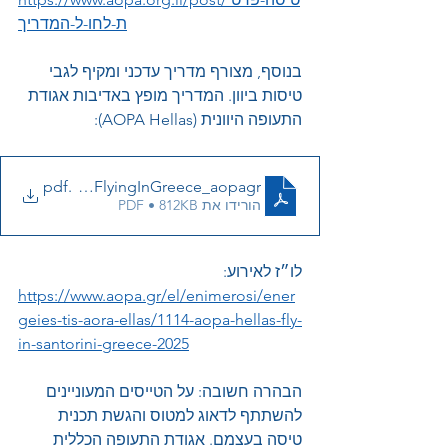
ת-לחו-ל-המדריך
בנוסף, מצורף מדריך עדכני ומקיף לגבי 
טיסות ביוון. המדריך מופץ באדיבות אגודת 
התעופה היוונית (AOPA Hellas):
neralAviationFlyingInGreece_aopagr
.pdf
הורידו את PDF • 812KB
לו״ז לאירוע:
https://www.aopa.gr/el/enimerosi/ener
geies-tis-aora-ellas/1114-aopa-hellas-fly-
in-santorini-greece-2025
הבהרה חשובה: על הטייסים המעוניינים 
להשתתף לדאוג למטוס והגשת תכנית 
טיסה בעצמם. אגודת התעופה הכללית 