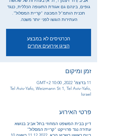
אביב (רח' ויצמן 1, ת"א) בעתירות של שלושה
גופים, בינהם גם אגודת התעופה הכללית, כנגד
תכנית הותמ"ל המכונה "קריית המסלול".
העתירות הוגשו לפני יותר משנה.
הכרטיסים לא במבצע
הציגו אירועים אחרים
זמן ומיקום
11 בדצמ׳ 2022, 10:00 GMT‎+2‎
Tel Aviv-Yafo, Weizmann St 1, Tel Aviv-Yafo,
Israel
פרטי האירוע
דיון בבית המשפט המחוזי בתל אביב בנושא
עתירה נגד פרוייקט "קריית המסלול"
ביום ראשון בשבוע הבא, 11.12.2022 בשעה 10