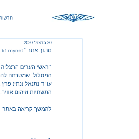
חדשות 
30 בדצמ׳ 2020
מתוך אתר "mynet הרצליה":
"ראשי הערים הרצליה ו
המסלול' שמטרתה להרוס
עו"ד נתנאל (נתי) פרץ,
התשתיות וזיהום אוויר. 
להמשך קריאה באתר "mynet הרצליה"