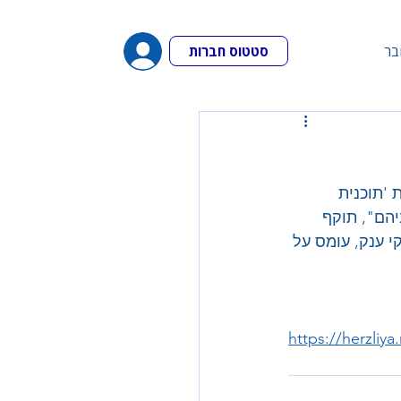
בר
סטטוס חברות
'תוכנית 
הם", תוקף 
י ענק, עומס על 
https://herzliy