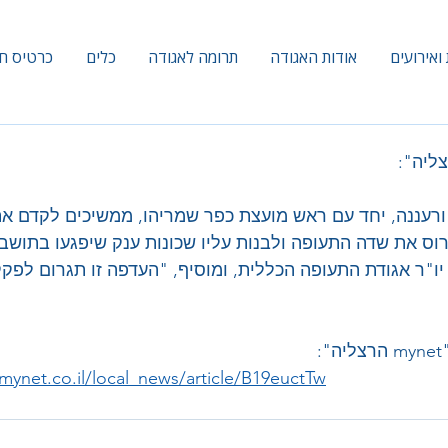
ואירועים
אודות האגודה
תרומה לאגודה
כלים
כרטיס ח
רעננה, יחד עם ראש מועצת כפר שמריהו, ממשיכים לקדם את 
 את שדה התעופה ולבנות עליו שכונות ענק שיפגעו בתושבי
 יו"ר אגודת התעופה הכללית, ומוסיף, "העדפה זו תגרום לפקק
:
a.mynet.co.il/local_news/article/B19euctTw