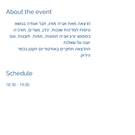
About the event
הרצאה מאת אביה מורג, חבר אגודה בנושא 
טיסות למדינות שכנות, ירדן, מצרים, תורכיה:
במפגש יציג אביה תמונות, מפות, תובנות, וגם 
יענה על שאלות.
ההרצאה תתקיים באודטוריום הקטן בכפר 
הירוק.
Schedule
18:30 - 19:00
30 minutes
התכנסות
19:00 - 20:00
1 hour
הרצאה