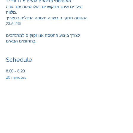
האוטיסטי בגילאים הנעים מ 11 עד 17.
הילדים אינם מתקשרים ויעלו טיסה עם הורה
מלווה.
ההטסה תתקיים בשדה תעופה הרצליה בתאריך
ה23.6.23
לצורך ביצוע ההטסה אנו זקוקים למתנדבים
בתחומים הבאים:
1. צוות הטסה - שיטיסו את הילדים והמלווים
שלהם.
2. צוות קרקע - שיעזרו בניהול רחבת המטוסים,
Schedule
ליווי הנוסעים אל ומהמטוסים.
8:00 - 8:20
השתתפות בהטסה כפופה לביצוע התדריכים
20 minutes
כפי שיקבעו ע"י מנהלי האירוע.
התכנסות ברחבת שחף
8:20 - 8:50
30 minutes
תדריך לטייסים ולצוות הקרקע