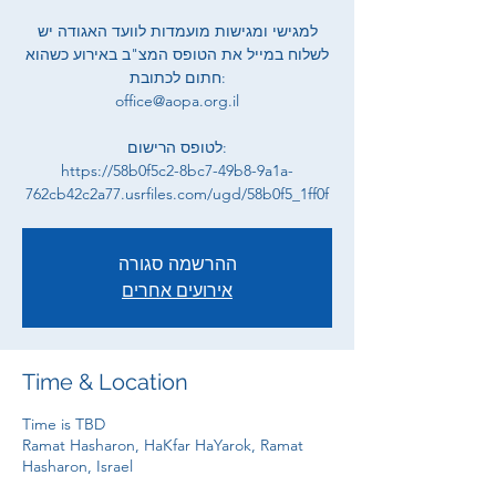
למגישי ומגישות מועמדות לוועד האגודה יש
לשלוח במייל את הטופס המצ"ב באירוע כשהוא
חתום לכתובת:
office@aopa.org.il
לטופס הרישום:
https://58b0f5c2-8bc7-49b8-9a1a-
762cb42c2a77.usrfiles.com/ugd/58b0f5_1ff0f
ההרשמה סגורה
אירועים אחרים
Time & Location
Time is TBD
Ramat Hasharon, HaKfar HaYarok, Ramat
Hasharon, Israel